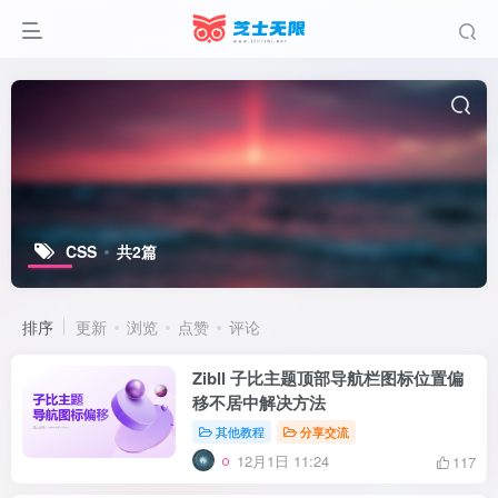
CSS
共2篇
排序
更新
浏览
点赞
评论
Zibll 子比主题顶部导航栏图标位置偏
移不居中解决方法
其他教程
分享交流
12月1日 11:24
117