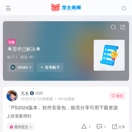
话题
需求已解决
帖子 1
阅读 181
izhishi
发布帖子
无名
关注
10月31日 13:38更新
181次阅读
「PS2024版本」软件安装包，能否分享可用下载资源
上班需要用到
需求提交
1
1
分享