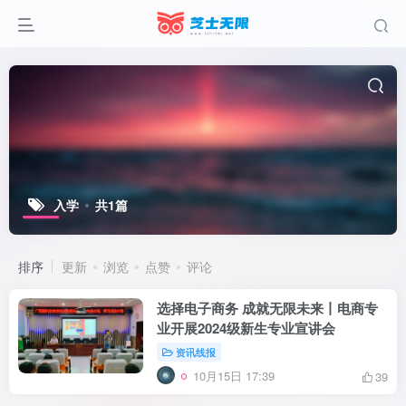
入学
共1篇
排序
更新
浏览
点赞
评论
选择电子商务 成就无限未来丨电商专
业开展2024级新生专业宣讲会
资讯线报
10月15日 17:39
39