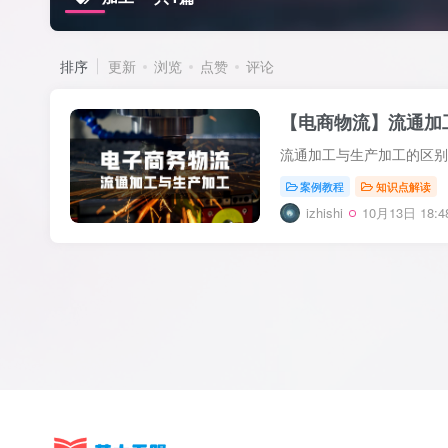
排序
更新
浏览
点赞
评论
【电商物流】流通加
案例教程
知识点解读
izhishi
10月13日 18:4