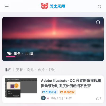
圆角
共1篇
排序
更新
浏览
点赞
评论
Adobe Illustrator CC 设置图像描边和
圆角缩放时圆度比例粗细不改变
平面设计
案例教程
10月15日 19:52
7