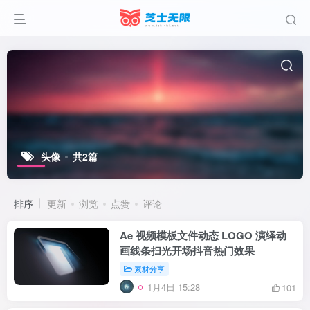
头像
共2篇
排序
更新
浏览
点赞
评论
Ae 视频模板文件动态 LOGO 演绎动
画线条扫光开场抖音热门效果
素材分享
1月4日 15:28
101