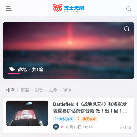
战地
共1篇
排序
更新
浏览
点赞
评论
Battlefield 4《战地风云4》张将军发
表重要讲话演讲音频 做！出！回！
答！片段
素材分享
聊天吹水
10月15日 18:14
145