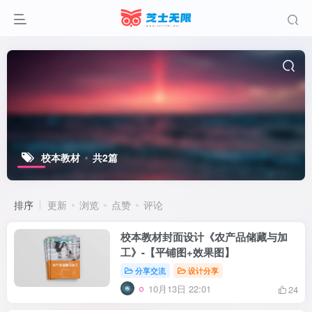
校本教材
共2篇
排序
更新
浏览
点赞
评论
校本教材封面设计《农产品储藏与加
工》-【平铺图+效果图】
分享交流
设计分享
10月13日 22:01
24