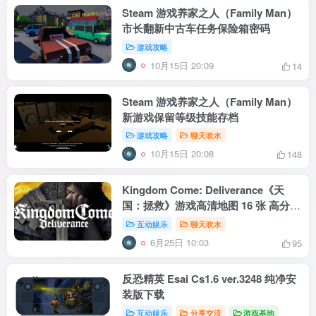
Steam 游戏养家之人（Family Man）
市长翻新中古车任务保险箱密码
游戏攻略
10月15日 20:09
14
Steam 游戏养家之人（Family Man）
新游戏保留等级技能存档
游戏攻略
聊天吹水
10月15日 20:08
148
Kingdom Come: Deliverance《天
国：拯救》游戏高清地图 16 张 高分辨
率 无标记
互动娱乐
聊天吹水
6月25日 10:03
95
反恐精英 Esai Cs1.6 ver.3248 纯净安
装版下载
互动娱乐
分享交流
游戏基地