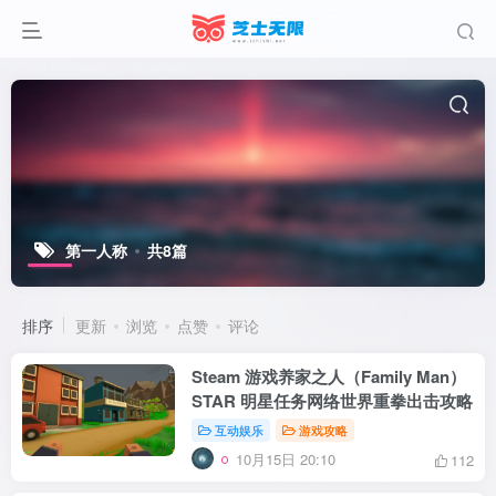
第一人称
共8篇
排序
更新
浏览
点赞
评论
Steam 游戏养家之人（Family Man）
STAR 明星任务网络世界重拳出击攻略
互动娱乐
游戏攻略
10月15日 20:10
112