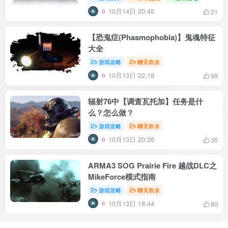
10月14日 20:45
21
【恐鬼症(Phasmophobia)】鬼魂特征
大全
游戏攻略
聊天吹水
10月13日 22:18
99
辐射76中【调查瓦托加】任务是什
么？怎么做？
游戏攻略
聊天吹水
10月13日 20:26
35
ARMA3 SOG Prairie Fire 越战DLC之
MikeForce模式指南
游戏攻略
聊天吹水
10月13日 18:44
80