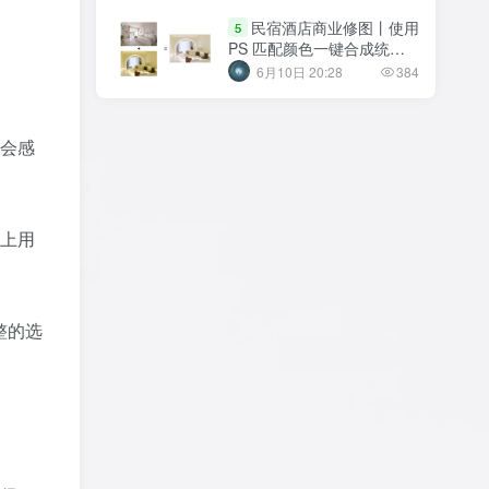
民宿酒店商业修图丨使用
5
PS 匹配颜色一键合成统一
客房图片色调
6月10日 20:28
384
会感
派上用
整的选