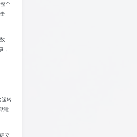
毁整个
击
的数
事，
台运转
狱建
况建立