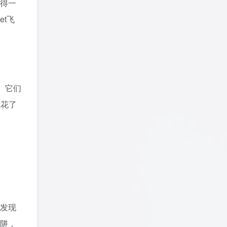
得一
et飞
。它们
我花了
有发现
阱，