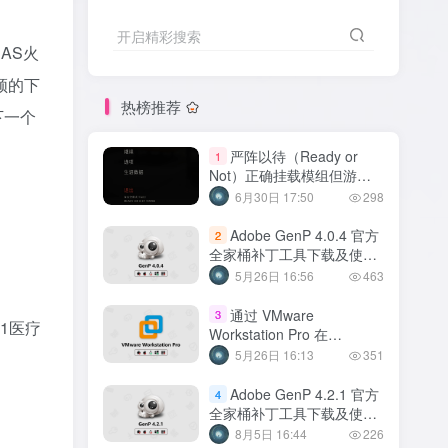
开启精彩搜索
AS火
领的下
热榜推荐
下一个
严阵以待（Ready or
1
Not）正确挂载模组但游玩
时模组不生效解决方法
6月30日 17:50
298
Adobe GenP 4.0.4 官方
2
全家桶补丁工具下载及使用
方法【2026年05月】
5月26日 16:56
463
通过 VMware
3
1医疗
Workstation Pro 在
Windows/Linux 上运行各类
5月26日 16:13
351
虚拟机
Adobe GenP 4.2.1 官方
4
全家桶补丁工具下载及使用
方法【2026年08月】
8月5日 16:44
226