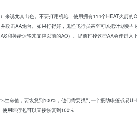
统）来说尤其出色。不要打用机炮，使用拥有114个HEAT火箭的C
冲并攻击AA炮台。如果打得好，鬼怪飞行员甚至可以把计划要占
AS和补给运输来支撑以前的AO）。提前打掉这些AA会使进入
5%生命值，要恢复到100%，他们需要找到一个援助帐篷或易UH
限制，使用医疗包可以直接恢复到100%‎