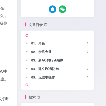
地在一
什么，
提到
文章目录
01、角色
‎02、步兵专业
03、新AO的行动顺序
‎04、建立FOB防御‎
AO中
05、无线电操作
生点。
搜索
S打击