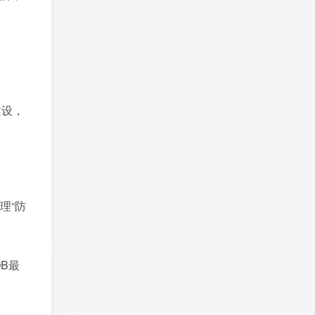
建设，
理“防
OB最