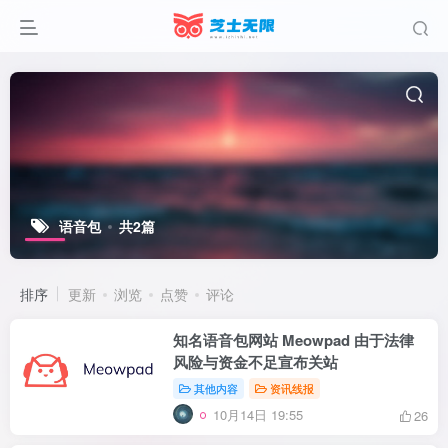
语音包
共2篇
排序
更新
浏览
点赞
评论
知名语音包网站 Meowpad 由于法律
风险与资金不足宣布关站
其他内容
资讯线报
10月14日 19:55
26