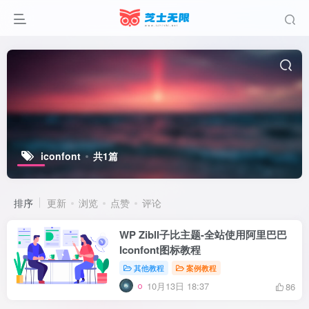
iconfont
共1篇
排序
更新
浏览
点赞
评论
WP Zibll子比主题-全站使用阿里巴巴
Iconfont图标教程
其他教程
案例教程
10月13日 18:37
86