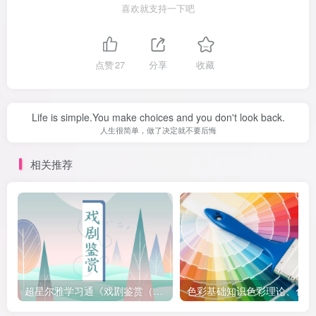
喜欢就支持一下吧
点赞
27
分享
收藏
Life is simple.You make choices and you don't look back.
人生很简单，做了决定就不要后悔
相关推荐
超星尔雅学习通《戏剧鉴赏（中央戏剧学院）》章节测试参考答案
色