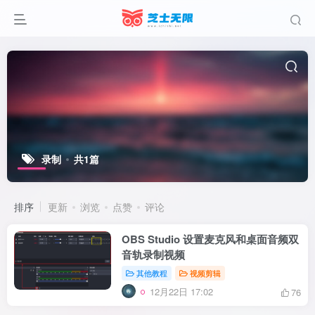
录制
共1篇
排序
更新
浏览
点赞
评论
OBS Studio 设置麦克风和桌面音频双
音轨录制视频
其他教程
视频剪辑
12月22日 17:02
76