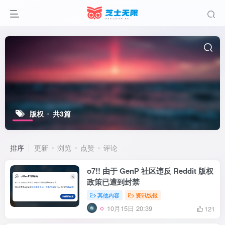
版权
共3篇
排序
更新
浏览
点赞
评论
o7!! 由于 GenP 社区违反 Reddit 版权
政策已遭到封禁
其他内容
资讯线报
10月15日 20:39
121