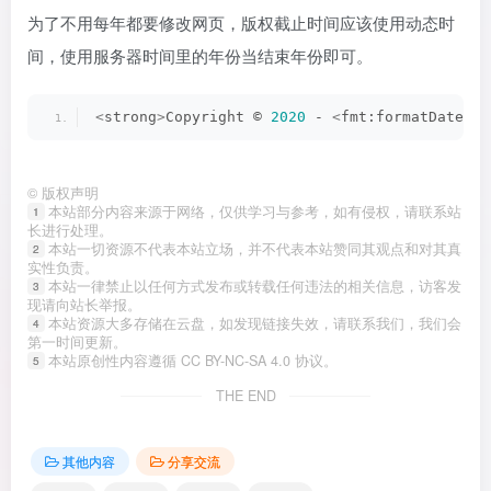
为了不用每年都要修改网页，版权截止时间应该使用动态时
间，使用服务器时间里的年份当结束年份即可。
<
strong
>
Copyright © 
2020
 - 
<
fmt:formatDate va
©
版权声明
本站部分内容来源于网络，仅供学习与参考，如有侵权，请联系站
1
长进行处理。
本站一切资源不代表本站立场，并不代表本站赞同其观点和对其真
2
实性负责。
本站一律禁止以任何方式发布或转载任何违法的相关信息，访客发
3
现请向站长举报。
本站资源大多存储在云盘，如发现链接失效，请联系我们，我们会
4
第一时间更新。
本站原创性内容遵循 CC BY-NC-SA 4.0 协议。
5
THE END
其他内容
分享交流