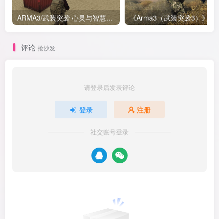
ARMA3/武装突袭 心灵与智慧（Hearts_and_Minds）任务修改后勤点货物中文翻译
《Arma3（武装突袭3）》心灵与智慧（Hea
评论
抢沙发
请登录后发表评论
登录
注册
社交账号登录