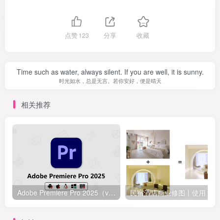
点赞
123
分享
收藏
Time such as water, always silent. If you are well, it is sunny.
时光如水，总是无言。若你安好，便是晴天
相关推荐
Adobe Premiere Pro 2025（v25.1）直装多语言版 by m0nkrus
民宿酒店商业