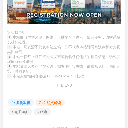
©
版权声明
本站部分内容来源于网络，仅供学习与参考，如有侵权，请联系站
1
长进行处理。
本站一切资源不代表本站立场，并不代表本站赞同其观点和对其真
2
实性负责。
本站一律禁止以任何方式发布或转载任何违法的相关信息，访客发
3
现请向站长举报。
本站资源大多存储在云盘，如发现链接失效，请联系我们，我们会
4
第一时间更新。
本站原创性内容遵循 CC BY-NC-SA 4.0 协议。
5
THE END
案例教程
知识点解读
# 电子商务
# 物流