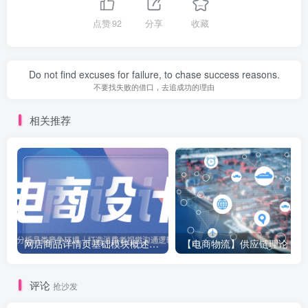
点赞
92
分享
收藏
Do not find excuses for failure, to chase success reasons.
不要找失败的借口，去追成功的理由
相关推荐
网店商品详情页基础模块概述：详情页该如何设计？详情页包含哪些内容？
【
评论
抢沙发