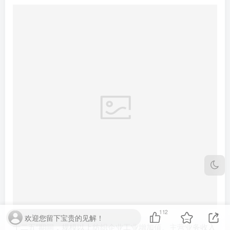
十二五”期间，规模以上纺织企业工业增加值、主营业务收入
和利润总额年均分别增长8.5%、9.2%和11.5%，2015年主营
业务收入70714亿元，利润总额3860亿元；全行业纺织纤维
加工量年均增长5.1%，2015年达5300万吨，占全球纤维加工
112
欢迎您留下宝贵的见解！
总量50%以上；纺织品服装出口额年均增长6.6%，2015年达