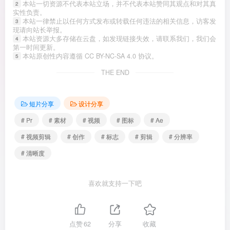
本站一切资源不代表本站立场，并不代表本站赞同其观点和对其真
2
实性负责。
本站一律禁止以任何方式发布或转载任何违法的相关信息，访客发
3
现请向站长举报。
本站资源大多存储在云盘，如发现链接失效，请联系我们，我们会
4
第一时间更新。
本站原创性内容遵循 CC BY-NC-SA 4.0 协议。
5
THE END
短片分享
设计分享
# Pr
# 素材
# 视频
# 图标
# Ae
# 视频剪辑
# 创作
# 标志
# 剪辑
# 分辨率
# 清晰度
喜欢就支持一下吧
点赞
62
分享
收藏