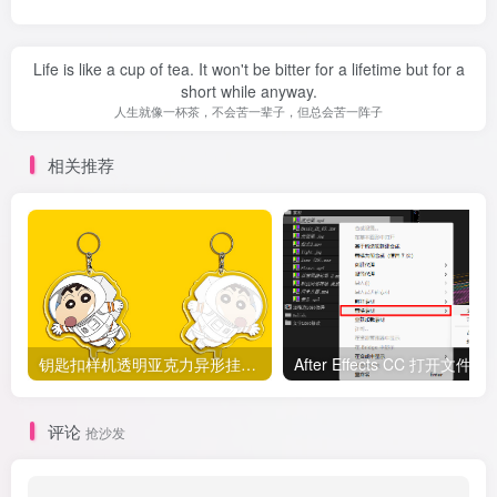
Life is like a cup of tea. It won't be bitter for a lifetime but for a
short while anyway.
人生就像一杯茶，不会苦一辈子，但总会苦一阵子
相关推荐
钥匙扣样机透明亚克力异形挂件文创IP PSD 源文件
After Effects CC 打开文件素材
评论
抢沙发