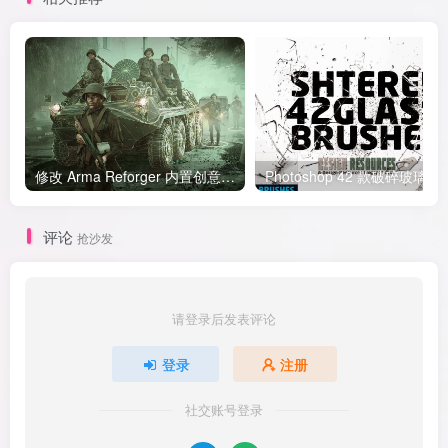
修改 Arma Reforger 内置创意工坊 Mod 模组默认下载位置文件夹
Photoshop 42 款破碎
评论
抢沙发
请登录后发表评论
登录
注册
社交账号登录