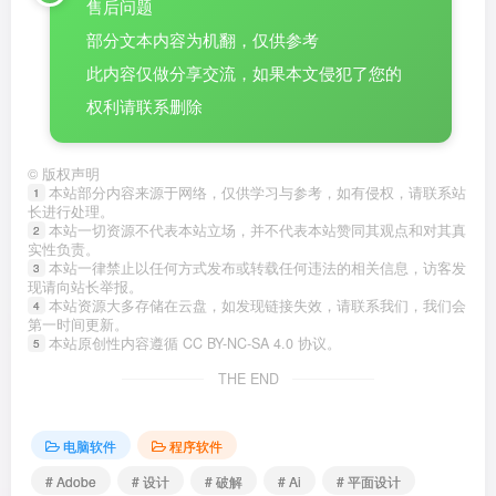
售后问题
部分文本内容为机翻，仅供参考
此内容仅做分享交流，如果本文侵犯了您的
权利请联系删除
©
版权声明
本站部分内容来源于网络，仅供学习与参考，如有侵权，请联系站
1
长进行处理。
本站一切资源不代表本站立场，并不代表本站赞同其观点和对其真
2
实性负责。
本站一律禁止以任何方式发布或转载任何违法的相关信息，访客发
3
现请向站长举报。
本站资源大多存储在云盘，如发现链接失效，请联系我们，我们会
4
第一时间更新。
本站原创性内容遵循 CC BY-NC-SA 4.0 协议。
5
THE END
电脑软件
程序软件
# Adobe
# 设计
# 破解
# Ai
# 平面设计