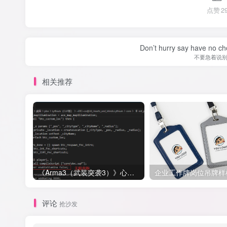
点赞
2
Don’t hurry say have no cho
不要急着说
相关推荐
《Arma3（武装突袭3）》心灵与智慧（Hearts_and_Minds）任务无限体力奔跑代码
评论
抢沙发