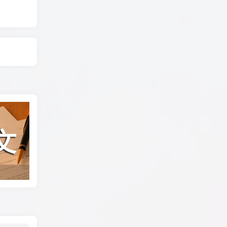
ArmaReforgerServerTool 开服工具多人游戏服务器存档保存及加载