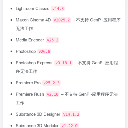
Lightroom Classic
v14.3
Maxon Cinema 4D
– 不支持 GenP -应用程序
v2025.2
无法工作
Media Encoder
v25.2
Photoshop
v26.6
Photoshop Express
– 不支持 GenP -应用程
v3.18.1
序无法工作
Premiere Pro
v25.2.3
Premiere Rush
– 不支持 GenP -应用程序无法
v2.10
工作
Substance 3D Designer
v14.1.2
Substance 3D Modeler
v1.22.0