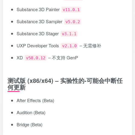
Substance 3D Painter
v11.0.1
Substance 3D Sampler
v5.0.2
Substance 3D Stager
v3.1.1
UXP Developer Tools
– 无需修补
v2.1.0
XD
– 不支持 GenP
v58.0.12
测试版 (x86/x64) – 实验性的-可能会中断任
何更新
After Effects (Beta)
Audition (Beta)
Bridge (Beta)