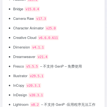
Bridge
v15.0.4
Camera Raw
v17.3
Character Animator
v25.0
Creative Cloud
v6.6.0.611
Dimension
v4.1.1
Dreamweaver
v21.4
Fresco
– 不支持 GenP – 免费使用
v5.5.5
Illustrator
v29.5.1
InCopy
v20.3.1
InDesign
v20.3.1
Lightroom
– 不支持 GenP -应用程序无法工作
v8.2