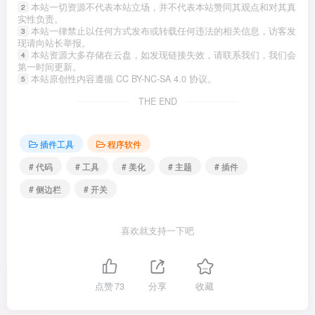
本站一切资源不代表本站立场，并不代表本站赞同其观点和对其真
2
实性负责。
本站一律禁止以任何方式发布或转载任何违法的相关信息，访客发
3
现请向站长举报。
本站资源大多存储在云盘，如发现链接失效，请联系我们，我们会
4
第一时间更新。
本站原创性内容遵循 CC BY-NC-SA 4.0 协议。
5
THE END
插件工具
程序软件
# 代码
# 工具
# 美化
# 主题
# 插件
# 侧边栏
# 开关
喜欢就支持一下吧
点赞
73
分享
收藏