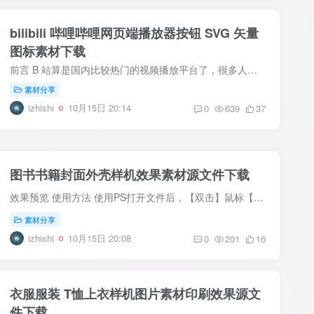
bilibili 哔哩哔哩网页端播放器按钮 SVG 矢量
图标素材下载
前言 B 站算是国内比较热门的视频播放平台了，很多人也称哔哩哔哩是中国版的 YouTube，所以很多的设计理念也算是风向标。最近在美化网站的时候有些图标还是不够突出，这里也是把 B 站 WEB 端的 ...
素材分享
izhishi
10月15日 20:14
0
639
37
图书书籍封面外壳样机效果素材源文件下载
效果预览 使用方法 使用PS打开文件后，【双击】鼠标【左键】打开内容替换图层，将里面的图片或文字替换为所需的内容。 替换好之后，点击【Ctrl+S】或点击左上角【文件】-【储存】来保存替换图层...
素材分享
izhishi
10月15日 20:08
0
201
16
衣服服装 T恤上衣样机图片素材印刷效果源文
件下载