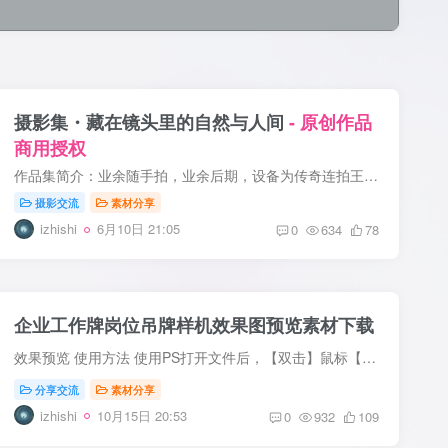
摄影集・藏在镜头里的自然与人间
- 原创作品
商用授权
作品集简介：业余随手拍，业余后期，设备为传奇连拍王 Nikon Z5。如果喜欢请多多支持！PS：由于摄影只是个人爱好，站长也要为生活奔波，所以很多图片都没有时间修，都是 RAW 原图。如果大杯会员...
摄影交流
素材分享
izhishi
6月10日 21:05
0
634
78
企业工作牌岗位吊牌样机效果图预览素材下载
效果预览 使用方法 使用PS打开文件后，【双击】鼠标【左键】打开内容替换图层，将里面的图片或文字替换为所需的内容。 替换好之后，点击【Ctrl+S】或点击左上角【文件】-【储存】来保存替换图层...
分享交流
素材分享
izhishi
10月15日 20:53
0
932
109