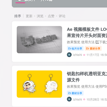
排序
更新
浏览
点赞
评论
Ae 视频模板文件 L
果宣传片开头封面资
短片分享
素材分享
izhishi
11月17日 16:5
钥匙扣样机透明亚克力
源文件
素材分享
izhishi
10月28日 16:5