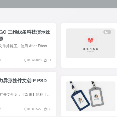
OGO 三维线条科技演示效
6
源
效果预览 使用方法 1️⃣下载文件并解压。使用 After Effects 打开工程文件。（如果提示版本过低请更新 Ae） 2️⃣链接丢失素材，具体可以看以下教程。 3️⃣在项目面板中找到并替换 logo 图像...
0
0
620
51
异形挂件文创IP PSD
效果预览 使用方法 使用PS打开文件后，【双击】鼠标【左键】打开内容替换图层，将里面的图片或文字替换为所需的内容。 替换好之后，点击【Ctrl+S】或点击左上角【文件】-【储存】来保存替换图层...
2
0
527
68