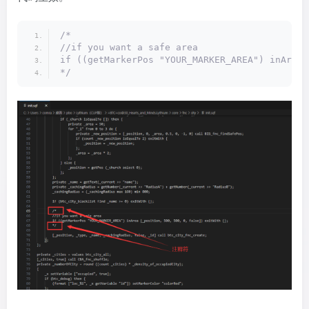
/*
//if you want a safe area
if ((getMarkerPos "YOUR_MARKER_AREA") inArea 
*/