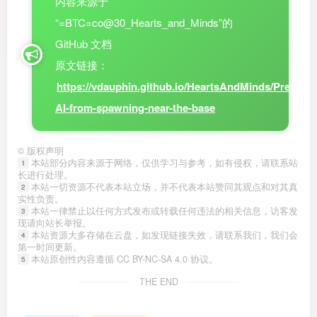
内容来源于
“=BTC=co@30_Hearts_and_Minds”的
GitHub 文档
原文链接：
https://vdauphin.github.io/HeartsAndMinds/Prevent-
AI-from-spawning-near-the-base
©
版权声明
本站部分内容来源于网络，仅供学习与参考，如有侵权，请联系站
1
长进行处理。
本站一切资源不代表本站立场，并不代表本站赞同其观点和对其真
2
实性负责。
本站一律禁止以任何方式发布或转载任何违法的相关信息，访客发
3
现请向站长举报。
本站资源大多存储在云盘，如发现链接失效，请联系我们，我们会
4
第一时间更新。
本站原创性内容遵循 CC BY-NC-SA 4.0 协议。
5
THE END