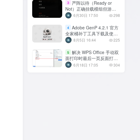
严阵以待（Ready or
3
Not）正确挂载模组但游玩
时模组不生效解决方法
6月30日 17:50
298
Adobe GenP 4.2.1 官方
4
全家桶补丁工具下载及使用
方法【2026年08月】
8月5日 16:44
225
解决 WPS Office 手动双
5
面打印时最后一页反面打印
的顺序不正确
6月18日 17:05
304