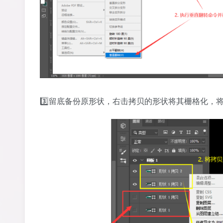
3️⃣留底备份原形状，右击拷贝的形状将其栅格化，