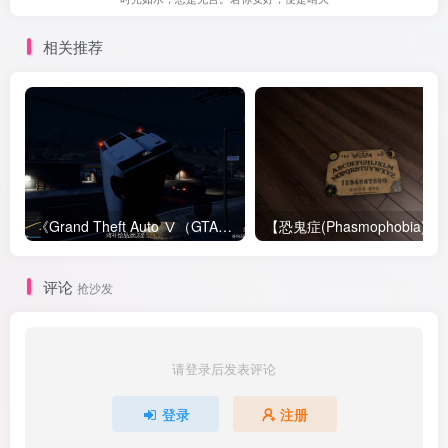
相关推荐
《Grand Theft Auto Ⅴ（GTA5）》 蚌埠住了，做个任务被NPC使用原力
【恐鬼症(Phasmophobia)】
评论
抢沙发
请登录后发表评论
登录
注册