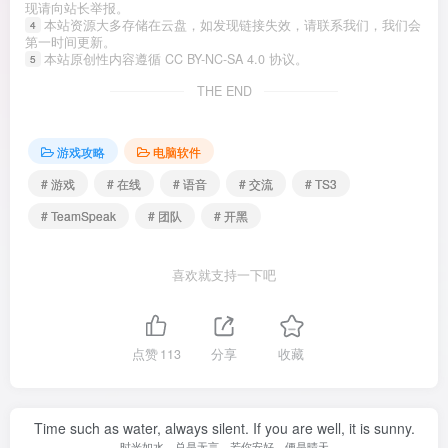
现请向站长举报。
本站资源大多存储在云盘，如发现链接失效，请联系我们，我们会
4
第一时间更新。
本站原创性内容遵循 CC BY-NC-SA 4.0 协议。
5
THE END
游戏攻略
电脑软件
# 游戏
# 在线
# 语音
# 交流
# TS3
# TeamSpeak
# 团队
# 开黑
喜欢就支持一下吧
点赞
113
分享
收藏
Time such as water, always silent. If you are well, it is sunny.
时光如水，总是无言。若你安好，便是晴天