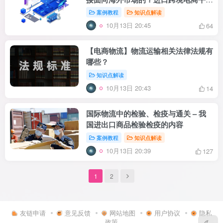
有哪些？
案例教程
知识点解读
10月13日 20:45
64
【电商物流】物流运输相关法律法规有
哪些？
知识点解读
10月13日 20:43
14
国际物流中的检验、检疫与通关 – 我
国进出口商品检验检疫的内容
案例教程
知识点解读
10月13日 20:39
127
1
2
友链申请
意见反馈
网站地图
用户协议
隐私
政策